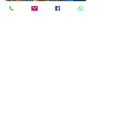
Eye Zen Optical
71 Kallang Bahru #01-529D
Singapore 330071
Tel / Whatsapp:
8048 8379
独家经销商：