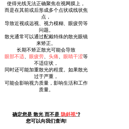
使得光线无法正确聚焦在视网膜上，
而是在其前或后形成多个点状或线状焦
点，
导致近视或远视、视力模糊、眼疲劳等
问题。
散光通常可以通过配戴特殊的散光眼镜
来矫正。
长期不矫正散光可能会导致
眼部不适
、
眼疲劳
、
头痛
、
眼睛干涩
等
不适症状，
同时还可能加重散光的程度。如果散光
过于严重，
可能会影响视力质量，影响生活和工作
质量。
确定您是
散光 而不是
隐
斜视*
?
您可以向我们查询!