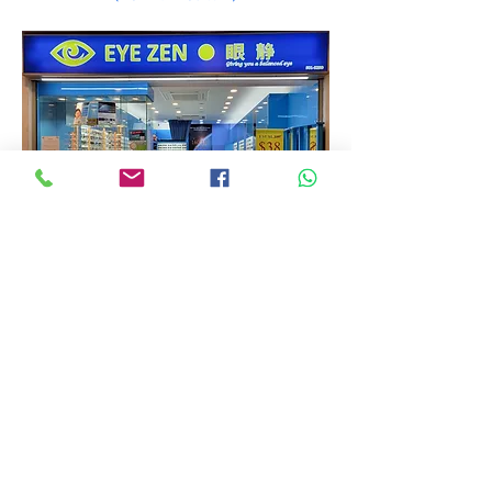
Eye Zen Optical
71 Kallang Bahru #01-529D
Singapore 330071
Tel / Whatsapp:
8048 8379
独家经销商：