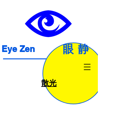
眼静
Eye Zen
散光