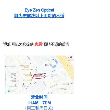
Eye Zen Optical
能为您解决以上面对的不适
*
免
费
我们可以为
您提
供
眼睛不适的质询
营业时间
11AM - 7PM
(周三和周日关)