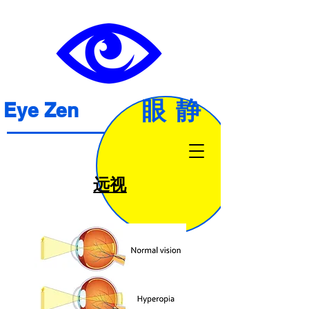
眼静
Eye Zen
远视