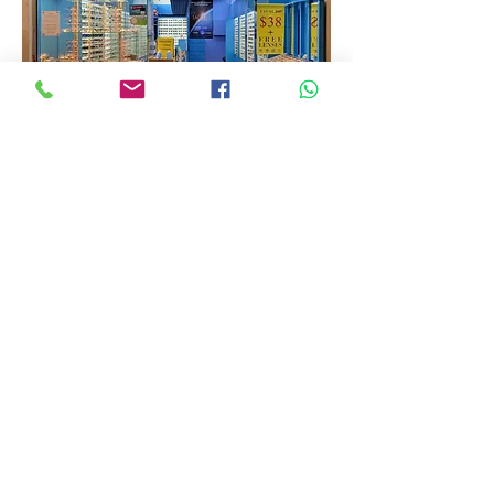
Eye Zen Optical
71 Kallang Bahru #01-529D
Singapore 330071
Tel / Whatsapp:
8048 8379
独家经销商：