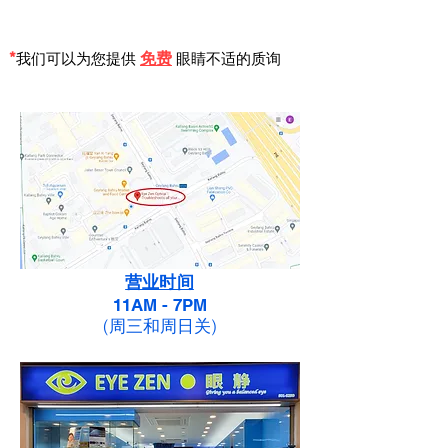
*
免
费
我们可以为
您提
供
眼睛不适的质询
营业时间
11AM - 7PM
(周三和周日关)